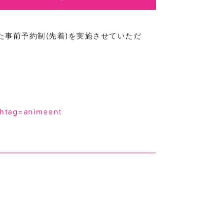
た事前予約制(先着)を実施させていただ
shtag=animeent