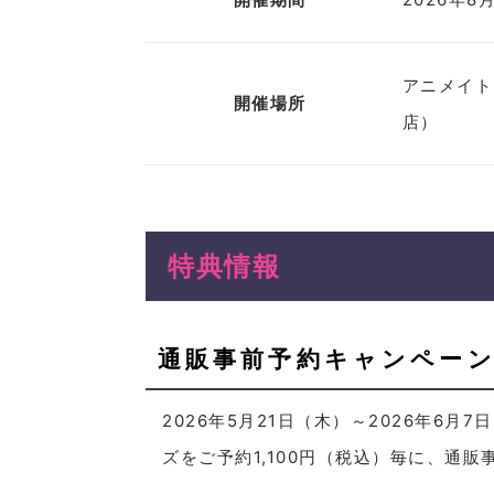
アニメイト
開催場所
店）
特典情報
通販事前予約キャンペー
2026年5月21日（木）～2026年6月
ズをご予約1,100円（税込）毎に、通