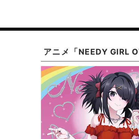
アニメ「NEEDY GIRL