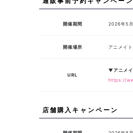
通販事前予約キャンペー
開催期間
2026年5
開催場所
アニメイト
▼アニメイ
URL
https://w
店舗購入キャンペーン
開催期間
2026年8