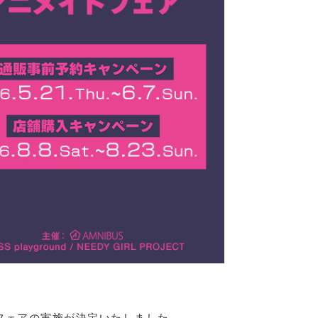
イトフェアの実施が決定いたしました。