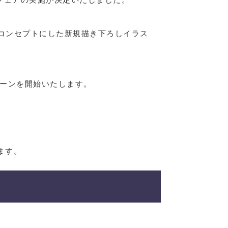
」をコンセプトにした新規描き下ろしイラス
ペーンを開始いたします。
ます。