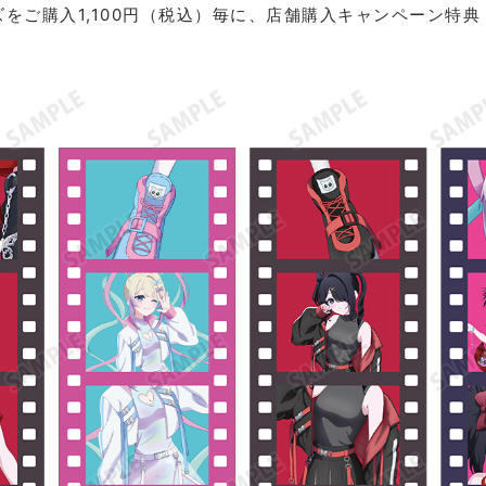
ズをご購入1,100円（税込）毎に、店舗購入キャンペーン特典