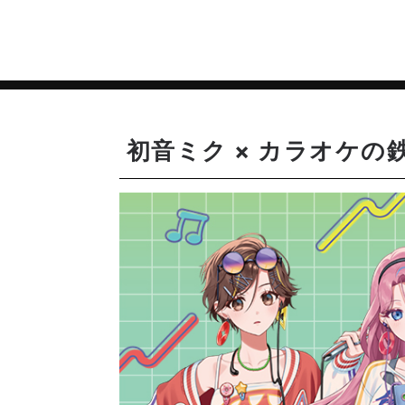
初音ミク × カラオケの鉄人