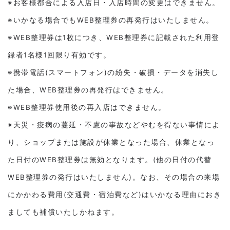
※お客様都合による入店日・入店時間の変更はできません。
※いかなる場合でもWEB整理券の再発行はいたしません。
※WEB整理券は1枚につき、WEB整理券に記載された利用登
録者1名様1回限り有効です。
※携帯電話(スマートフォン)の紛失・破損・データを消失し
た場合、WEB整理券の再発行はできません。
※WEB整理券使用後の再入店はできません。
※天災・疫病の蔓延・不慮の事故などやむを得ない事情によ
り、ショップまたは施設が休業となった場合、休業となっ
た日付のWEB整理券は無効となります。(他の日付の代替
WEB整理券の発行はいたしません)。なお、その場合の来場
にかかわる費用(交通費・宿泊費など)はいかなる理由におき
ましても補償いたしかねます。