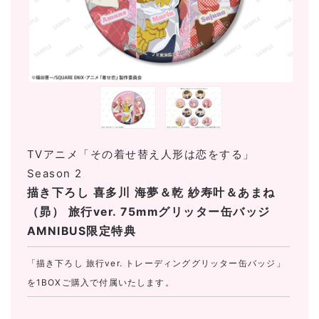
TVアニメ「その着せ替え人形は恋をする」
Season 2
描き下ろし 喜多川 海夢＆乾 紗寿叶＆あまね
（昴） 旅行ver. 75mmグリッター缶バッジ
AMNIBUS限定特典
「描き下ろし 旅行ver. トレーディンググリッター缶バッジ」
を1BOXご購入で付属いたします。